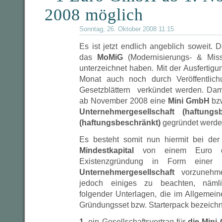
2008 möglich
Sonntag, 26. Oktober 2008 11:15
Es ist jetzt endlich angeblich soweit. 
das
MoMiG
(Modernisierungs- & Miss
unterzeichnet haben. Mit der Ausfertigu
Monat auch noch durch Veröffentlic
Gesetzblättern verkündet werden. Dam
ab November 2008 eine
Mini GmbH
bz
Unternehmergesellschaft (haftungsb
(haftungsbeschränkt)
gegründet werde
Es besteht somit nun hiermit bei de
Mindestkapital
von einem Euro die
Existenzgründung in Form einer
Unternehmergesellschaft
vorzunehme
jedoch einiges zu beachten, nämli
folgender Unterlagen, die im Allgeme
Gründungsset bzw. Starterpack bezeich
1.
ein Gesellschaftsvertrag für
die Mini